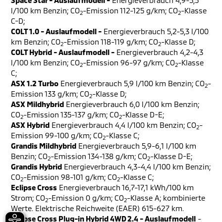
Space Star - Auslaufmodell -
Energieverbrauch 4,9-5,5
l/100 km Benzin; CO
-Emission 112-125 g/km; CO
-Klasse
2
2
C-D;
COLT 1.0 - Auslaufmodell -
Energieverbrauch 5,2-5,3 l/100
km Benzin; CO
-Emission 118-119 g/km; CO
-Klasse D;
2
2
COLT Hybrid - Auslaufmodell -
Energieverbrauch 4,2-4,3
l/100 km Benzin; CO
-Emission 96-97 g/km; CO
-Klasse
2
2
C;
ASX 1.2 Turbo
Energieverbrauch 5,9 l/100 km Benzin; CO
-
2
Emission 133 g/km; CO
-Klasse D;
2
ASX Mildhybrid
Energieverbrauch 6,0 l/100 km Benzin;
CO
-Emission 135-137 g/km; CO
-Klasse D-E;
2
2
ASX Hybrid
Energieverbrauch 4,4 l/100 km Benzin; CO
-
2
Emission 99-100 g/km; CO
-Klasse C;
2
Grandis Mildhybrid
Energieverbrauch 5,9-6,1 l/100 km
Benzin; CO
-Emission 134-138 g/km; CO
-Klasse D-E;
2
2
Grandis Hybrid
Energieverbrauch 4,3-4,4 l/100 km Benzin;
CO
-Emission 98-101 g/km; CO
-Klasse C;
2
2
Eclipse Cross
Energieverbrauch 16,7-17,1 kWh/100 km
Strom; CO
-Emission 0 g/km; CO
-Klasse A; kombinierte
2
2
Werte. Elektrische Reichweite (EAER) 615-627 km.
Eclipse Cross Plug-in Hybrid 4WD 2.4 - Auslaufmodell
-