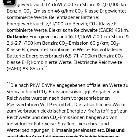
Energieverbrauch 17,5 kWh/100 km Strom & 2,0 l/100 km
Benzin; CO
-Emission 46 g/km; CO
-Klasse B; gewichtet
2
2
kombinierte Werte. Bei entladener Batterie:
Energieverbrauch 7,3 l/100 km Benzin; CO
-Klasse F;
2
kombinierte Werte. Elektrische Reichweite (EAER) 45 km.
Outlander
Energieverbrauch 16-19,1 kWh/100 km Strom &
2,6-2,7 l/100 km Benzin; CO
-Emission 60 g/km; CO
-
2
2
Klasse B; gewichtet kombinierte Werte. Bei entladener
Batterie: Energieverbrauch 6,8-7,1 l/100km Benzin; CO
-
2
Klasse E-F; kombinierte Werte. Elektrische Reichweite
**
(EAER) 83-85 km.
**
Die nach PKW-EnVKV angegebenen offiziellen Werte zu
Verbrauch und CO₂-Emission sowie ggf. Angaben zur
Reichweite wurden nach dem vorgeschriebenen
Messverfahren WLTP ermittelt. Die tatsächlichen Werte
zum Verbrauch elektrischer Energie / Kraftstoff, ggf. zur
Reichweite und den CO₂-Emissionen hängen ab von
individueller Fahrweise, Straßen-, Verkehrs- und
Wetterbedingungen, Klimaanlageneinsatz etc.
Dies und
zusätzliche Ausstattungen sowie Zubehör können zu